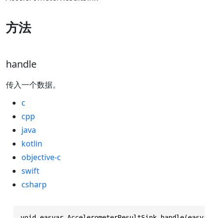
方法
handle
传入一个数据。
c
cpp
java
kotlin
objective-c
swift
csharp
void easyar_AccelerometerResultSink_handle(easyar_