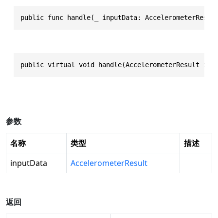
public func handle(_ inputData: AccelerometerResul
public virtual void handle(AccelerometerResult inp
参数
名称
类型
描述
inputData
AccelerometerResult
返回