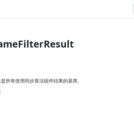
rameFilterResult
rResult是所有使用同步算法组件结果的基类。
t