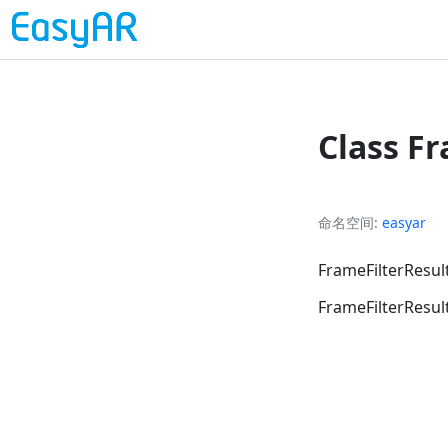
Class F
命名空间
easyar
FrameFilte
FrameFilterResul