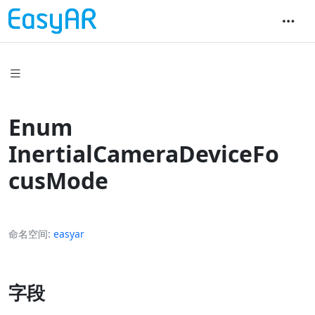
Enum
InertialCameraDeviceFo
cusMode
命名空间
easyar
字段