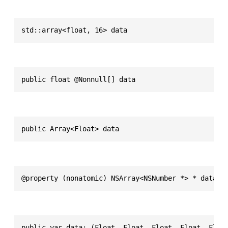
std::array<float, 16> data
public float @Nonnull[] data
public Array<Float> data
@property (nonatomic) NSArray<NSNumber *> * data
public var data: (Float, Float, Float, Float, Floa