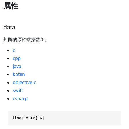
属性
data
矩阵的原始数据数组。
c
cpp
java
kotlin
objective-c
swift
csharp
float data[16]