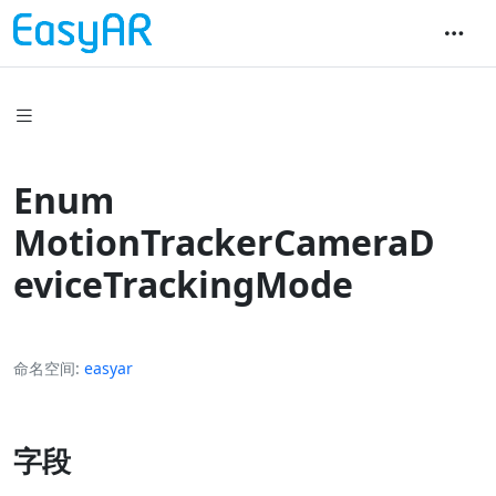
Enum
MotionTrackerCameraD
eviceTrackingMode
命名空间
easyar
字段