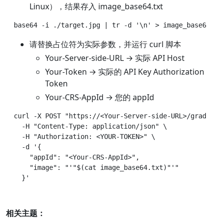
Linux），结果存入 image_base64.txt
请替换占位符为实际参数，并运行 curl 脚本
Your-Server-side-URL → 实际 API Host
Your-Token → 实际的 API Key Authorization
Token
Your-CRS-AppId → 您的 appId
curl -X POST "https://<Your-Server-side-URL>/grade/de
  -H "Content-Type: application/json" \

  -H "Authorization: <YOUR-TOKEN>" \

  -d '{

    "appId": "<Your-CRS-AppId>",

    "image": "'"$(cat image_base64.txt)"'"

相关主题：