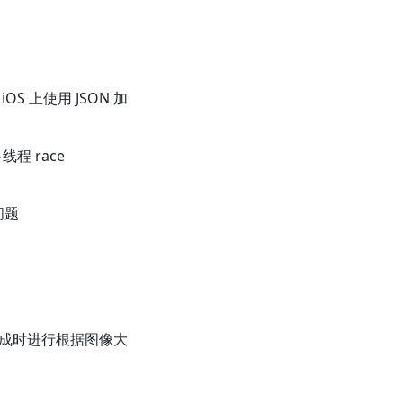
和 iOS 上使用 JSON 加
多线程 race
的问题
ame 生成时进行根据图像大