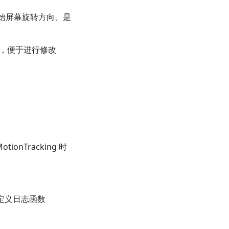
、初始屏幕旋转方向、是
 示例中，便于进行修改
otionTracking 时
用自定义日志函数