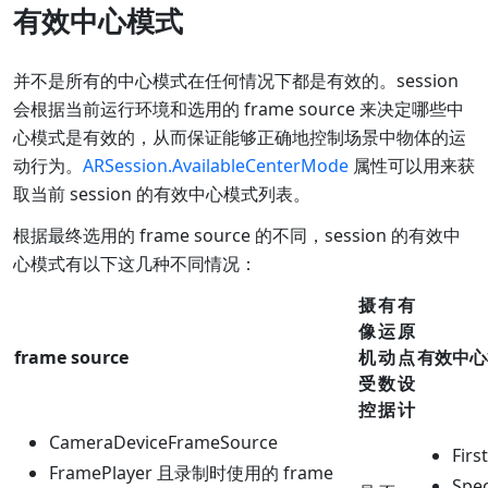
有效中心模式
并不是所有的中心模式在任何情况下都是有效的。session
会根据当前运行环境和选用的 frame source 来决定哪些中
心模式是有效的，从而保证能够正确地控制场景中物体的运
动行为。
ARSession.AvailableCenterMode
属性可以用来获
取当前 session 的有效中心模式列表。
根据最终选用的 frame source 的不同，session 的有效中
心模式有以下这几种不同情况：
摄
有
有
像
运
原
frame source
机
动
点
有效中心
受
数
设
控
据
计
CameraDeviceFrameSource
Firs
FramePlayer 且录制时使用的 frame
Spec