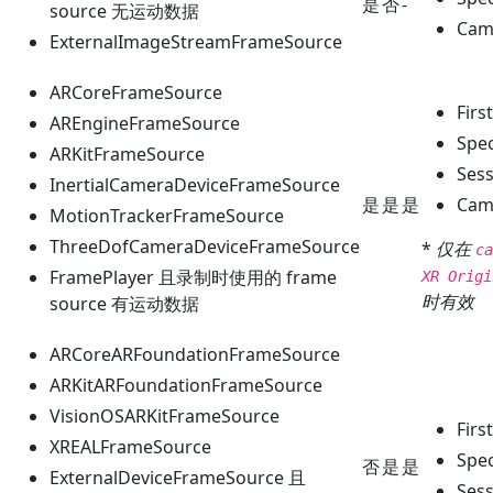
是
否
-
source 无运动数据
Cam
ExternalImageStreamFrameSource
ARCoreFrameSource
Firs
AREngineFrameSource
Spec
ARKitFrameSource
Sess
InertialCameraDeviceFrameSource
是
是
是
Came
MotionTrackerFrameSource
ThreeDofCameraDeviceFrameSource
*
仅在
ca
FramePlayer 且录制时使用的 frame
XR Origi
时有效
source 有运动数据
ARCoreARFoundationFrameSource
ARKitARFoundationFrameSource
VisionOSARKitFrameSource
Firs
XREALFrameSource
Spec
否
是
是
ExternalDeviceFrameSource 且
Sess