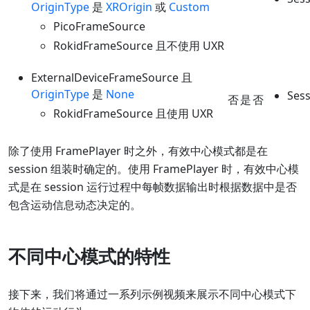
OriginType
是
XROrigin
或
Custom
PicoFrameSource
RokidFrameSource 且不使用 UXR
ExternalDeviceFrameSource 且
OriginType
是
None
Sess
否
是
否
RokidFrameSource 且使用 UXR
除了使用 FramePlayer 时之外，有效中心模式都是在
session 组装时确定的。使用 FramePlayer 时，有效中心模
式是在 session 运行过程中每帧数据输出时根据数据中是否
包含运动信息动态决定的。
不同中心模式的特性
接下来，我们将通过一系列示例视频来展示不同中心模式下