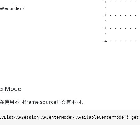
     |                                    + - - - - - - 
eRecorder)                                '             
                                          + - - - - - - 
                                          '

                                          + - - - - - - 
                                          '

terMode
使用不同frame source时会有不同。
lyList<ARSession.ARCenterMode> AvailableCenterMode { get