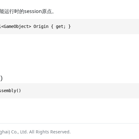
运行时的session原点。
l<GameObject> Origin { get; }
)
ssembly()
ai) Co., Ltd. All Rights Reserved.