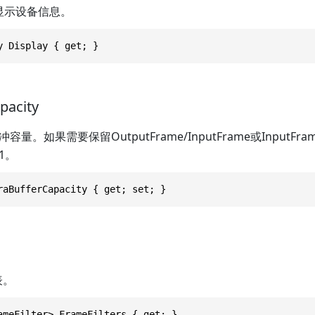
的显示设备信息。
y Display { get; }
pacity
。如果需要保留OutputFrame/InputFrame或InputFr
1。
raBufferCapacity { get; set; }
表。
ameFilter> FrameFilters { get; }