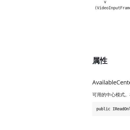
     v          
 (VideoInputFram
                
                
                
                
属性
AvailableCen
可用的中心模式。在
public IReadOn