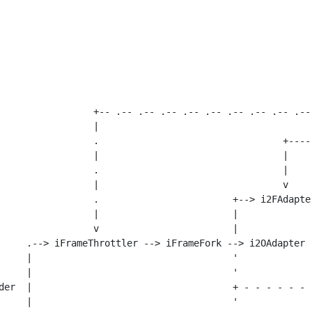
                 +-- .-- .-- .-- .-- .-- .-- .-- .-- .--
                 |                                      
                 .                                 +----
                 |                                 |    
                 .                                 |    
                 |                                 v    
                 .                        +--> i2FAdapte
                 |                        |             
                 v                        |             
     .--> iFrameThrottler --> iFrameFork --> i2OAdapter 
     |                                    '             
     |                                    '             
der  |                                    + - - - - - - 
     |                                    '             