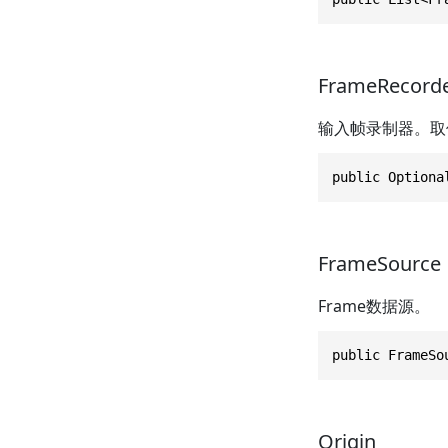
FrameRecord
输入帧录制器。取值
public Optiona
FrameSource
Frame数据源。
public FrameSo
Origin