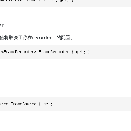
er
将取决于你在recorder上的配置。
l<FrameRecorder> FrameRecorder { get; }
urce FrameSource { get; }