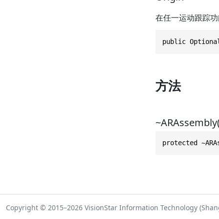
在任一运动跟踪功能
public Optiona
方法
~ARAssembly(
protected ~ARA
Copyright © 2015–2026 VisionStar Information Technology (Shangh