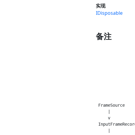
实现
IDisposable
备注
                
                
                
                
                
                
                
                
                
 FrameSource    
     |          
     v          
 InputFrameRecor
     |          