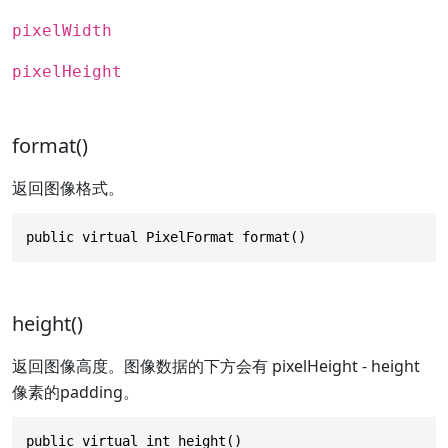
pixelWidth
pixelHeight
format()
返回图像格式。
public virtual PixelFormat format()
height()
返回图像高度。图像数据的下方会有 pixelHeight - height
像素的padding。
public virtual int height()