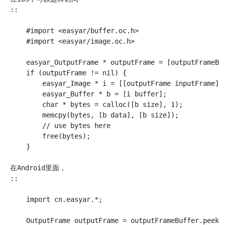
 ::

     #import <easyar/buffer.oc.h>

     #import <easyar/image.oc.h>

     easyar_OutputFrame * outputFrame = [outputFrameBuf
     if (outputFrame != nil) {

         easyar_Image * i = [[outputFrame inputFrame] i
         easyar_Buffer * b = [i buffer];

         char * bytes = calloc([b size], 1);

         memcpy(bytes, [b data], [b size]);

         // use bytes here

         free(bytes);

     }

 在Android里面，

 ::

     import cn.easyar.*;

     OutputFrame outputFrame = outputFrameBuffer.peek()