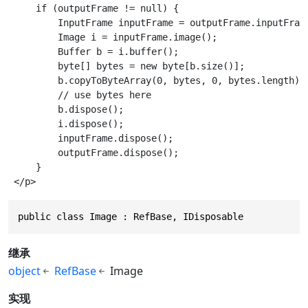
     if (outputFrame != null) {

         InputFrame inputFrame = outputFrame.inputFrame
         Image i = inputFrame.image();

         Buffer b = i.buffer();

         byte[] bytes = new byte[b.size()];

         b.copyToByteArray(0, bytes, 0, bytes.length);

         // use bytes here

         b.dispose();

         i.dispose();

         inputFrame.dispose();

         outputFrame.dispose();

     }

public class Image : RefBase, IDisposable
继承
object
RefBase
Image
实现