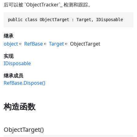
后可以被 `ObjectTracker`_ 检测和跟踪。
public class ObjectTarget : Target, IDisposable
继承
object
RefBase
Target
ObjectTarget
实现
IDisposable
继承成员
RefBase.Dispose()
构造函数
ObjectTarget()