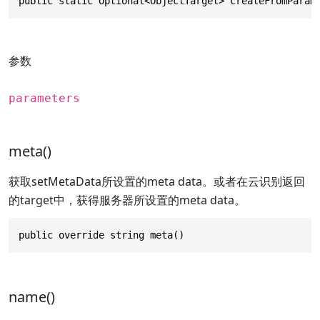
public static Optional<ObjectTarget> createFromParam
参数
parameters
meta()
获取setMetaData所设置的meta data。或者在云识别返回
的target中，获得服务器所设置的meta data。
public override string meta()
name()