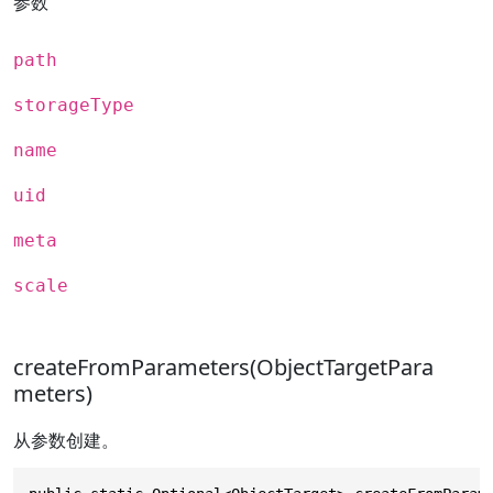
参数
path
storageType
name
uid
meta
scale
createFromParameters(ObjectTargetPara
meters)
从参数创建。