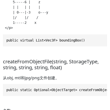
     5-----6 |    z

     | |   | |    |

     | 0---|-3    o---y

     |/    |/    /

     1-----2    x

public virtual List<Vec3F> boundingBox()
createFromObjectFile(string, StorageType,
string, string, string, float)
从obj, mtl和jpg/png文件创建。
public static Optional<ObjectTarget> createFromObjec