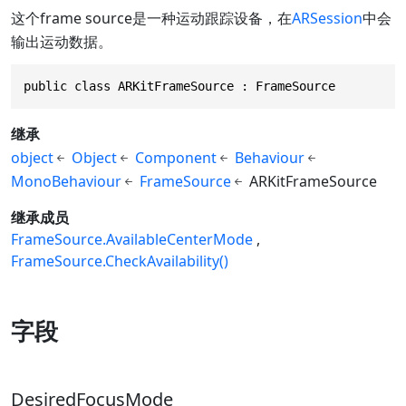
这个frame source是一种运动跟踪设备，在
ARSession
中会
输出运动数据。
public class ARKitFrameSource : FrameSource
继承
object
Object
Component
Behaviour
MonoBehaviour
FrameSource
ARKitFrameSource
继承成员
FrameSource.AvailableCenterMode
FrameSource.CheckAvailability()
字段
DesiredFocusMode