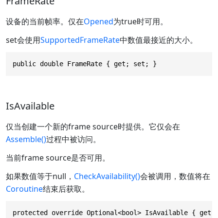
FrameRate
设备的当前帧率。仅在
Opened
为true时可用。
set会使用
SupportedFrameRate
中数值最接近的大小。
public double FrameRate { get; set; }
IsAvailable
仅当创建一个新的frame source时提供。它仅会在
Assemble()
过程中被访问。
当前frame source是否可用。
如果数值等于null，
CheckAvailability()
会被调用，数值将在
Coroutine
结束后获取。
protected override Optional<bool> IsAvailable { get;